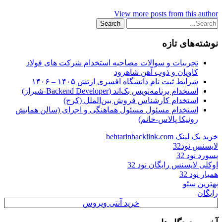
View more posts from this author
نوشته‌های تازه
تجربیات و سوالات مصاحبه استخدام شرکت های فولاد
کاویان و ذوب آهن شاهرود
شرایط ثبت نام دانشگاه افسری ارتش ۱۴۰۵ – ۱۴۰۶
استخدام برنامه‌نویس بک‌اند (Backend Developer-شیراز)
استخدام کارشناس فروش بین‌الملل (کرج)
استخدام مسئول مسئول هماهنگی و اجرای (سالن همایش
رونیکا پالاس-خانم)
خرید بک لینک behtarinbacklink.com
لایسنس نود32
پسورد نود 32
اوکلی لایسنس رایگان نود 32
همیار نود 32
بهترین سئو
رایگان
خرید آنتی ویروس