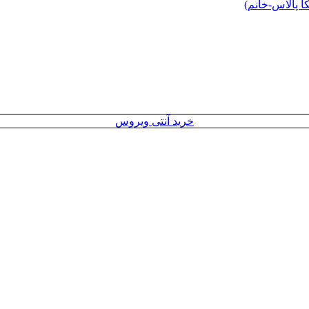
 پالاس-خانم)
خرید آنتی ویروس