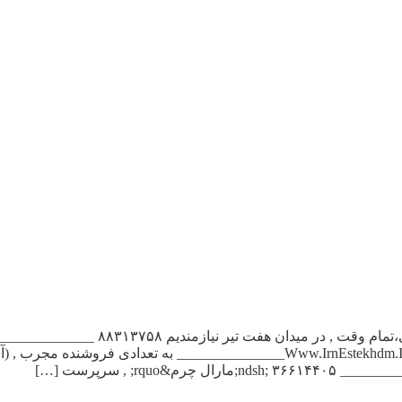
بچگانه , خیابان بهار جنوبی فوری ۰۹۳۶۱۷۱۷۷۲۳ _______________Www.IrnEstekhdm.Ir___