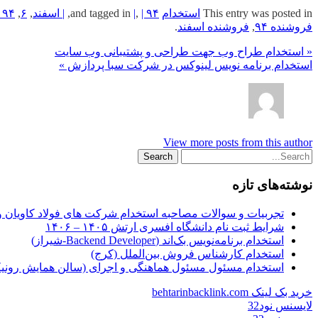
This entry was posted in
استخدام
and tagged in
| ۹۴
,
|
,
| اسفند
,
۶
,
۹۴ پنجشنبه
فروشنده ۹۴
,
فروشنده اسفند
.
« استخدام طراح وب جهت طراحی و پشتیبانی وب سایت
استخدام برنامه نویس لینوکس در شرکت سبا پردازش »
View more posts from this author
نوشته‌های تازه
تجربیات و سوالات مصاحبه استخدام شرکت های فولاد کاویان 
شرایط ثبت نام دانشگاه افسری ارتش ۱۴۰۵ – ۱۴۰۶
استخدام برنامه‌نویس بک‌اند (Backend Developer-شیراز)
استخدام کارشناس فروش بین‌الملل (کرج)
استخدام مسئول مسئول هماهنگی و اجرای (سالن همایش رونیکا
خرید بک لینک behtarinbacklink.com
لایسنس نود32