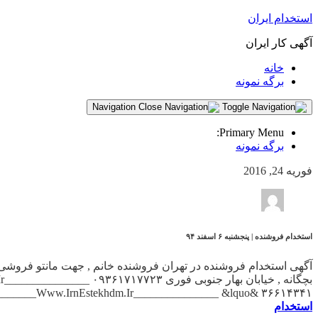
استخدام ایران
آگهی کار ایران
خانه
برگه نمونه
Navigation
Primary Menu:
برگه نمونه
فوریه 24, 2016
استخدام فروشنده | پنجشنبه ۶ اسفند ۹۴
۳۶۶۱۴۳۴۱ &ndsh; ۳۶۶۱۴۴۰۵ _______________Www.IrnEstekhdm.Ir_______________ &lquo;مارال چرم&rquo; , سرپرست […]
استخدام