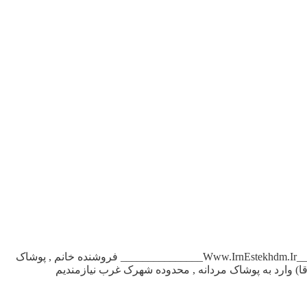
آگهی استخدام فروشنده در تهران فروشنده خانم , جهت مانتو فروشی،تمام وقت , در میدان هفت تیر نیازمندیم ۸۸۳۱۳۷۵۸ _______________Www.IrnEstekhdm.Ir_______________ فروشنده خانم , پوشاک
____________ به تعدادی فروشنده مجرب , (آقا) وارد به پوشاک مردانه , محدوده شهرک غرب نیازمندیم