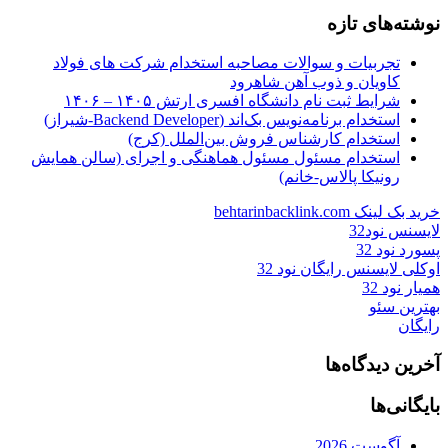
نوشته‌های تازه
تجربیات و سوالات مصاحبه استخدام شرکت های فولاد
کاویان و ذوب آهن شاهرود
شرایط ثبت نام دانشگاه افسری ارتش ۱۴۰۵ – ۱۴۰۶
استخدام برنامه‌نویس بک‌اند (Backend Developer-شیراز)
استخدام کارشناس فروش بین‌الملل (کرج)
استخدام مسئول مسئول هماهنگی و اجرای (سالن همایش
رونیکا پالاس-خانم)
خرید بک لینک behtarinbacklink.com
لایسنس نود32
پسورد نود 32
اوکلی لایسنس رایگان نود 32
همیار نود 32
بهترین سئو
رایگان
آخرین دیدگاه‌ها
بایگانی‌ها
آگوست 2026