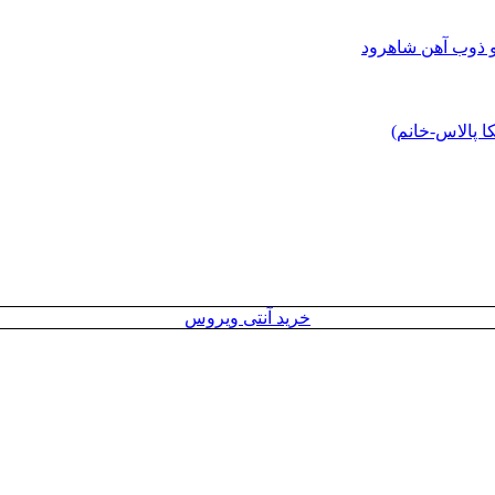
و ذوب آهن شاهرود
 پالاس-خانم)
خرید آنتی ویروس