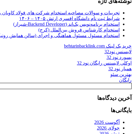
نوشته‌های تازه
تجربیات و سوالات مصاحبه استخدام شرکت های فولاد کاویان 
شرایط ثبت نام دانشگاه افسری ارتش ۱۴۰۵ – ۱۴۰۶
استخدام برنامه‌نویس بک‌اند (Backend Developer-شیراز)
استخدام کارشناس فروش بین‌الملل (کرج)
استخدام مسئول مسئول هماهنگی و اجرای (سالن همایش رونیکا
خرید بک لینک behtarinbacklink.com
لایسنس نود32
پسورد نود 32
اوکلی لایسنس رایگان نود 32
همیار نود 32
بهترین سئو
رایگان
آخرین دیدگاه‌ها
بایگانی‌ها
آگوست 2026
جولای 2026
ژوئن 2026