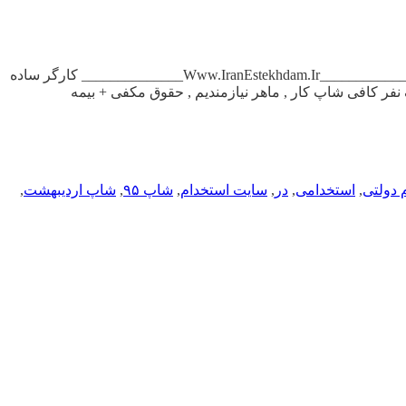
آگهی استخدام کافی شاپ کار در تهران کارگر ساده جهت , کار در بستنی فروشی , با روابط عمومی بالا محدوده ستارخان ۰۹۳۶۳۰۸۱۸۱۰ ____________Www.IranEstekhdam.Ir______________ کارگر ساده
۰۹۱و۰۹۱۲۱۷۹۷۸۰۵ ____________Www.IranEstekhdam.Ir______________ به یک نفر کافی شاپ کار , ماهر نیازمندیم , حقوق مکفی + بیمه
 دولتی
,
استخدامی
,
در
,
سایت استخدام
,
شاپ ۹۵
,
شاپ اردیبهشت
,