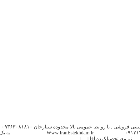
, جهت قهوه خانه نیازمندیم , ترجیحا افسریه ۲۳۵۰۵۰۱۲