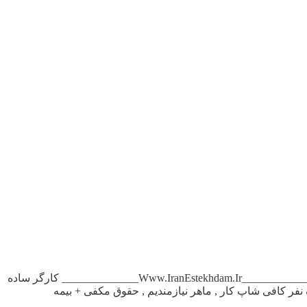
آگهی استخدام کافی شاپ کار در تهران کارگر ساده جهت , کار در بستنی فروشی , با روابط عمومی بالا محدوده ستارخان ۰۹۳۶۳۰۸۱۸۱۰ ____________Www.IranEstekhdam.Ir______________ کارگر ساده
۰۹۱و۰۹۱۲۱۷۹۷۸۰۵ ____________Www.IranEstekhdam.Ir______________ به یک نفر کافی شاپ کار , ماهر نیازمندیم , حقوق مکفی + بیمه