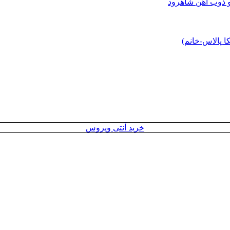
و ذوب آهن شاهرود
 پالاس-خانم)
خرید آنتی ویروس