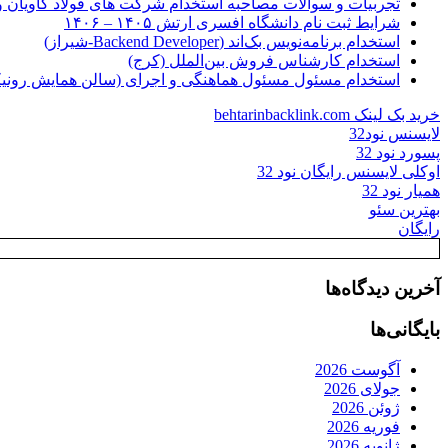
تجربیات و سوالات مصاحبه استخدام شرکت های فولاد کاویان 
شرایط ثبت نام دانشگاه افسری ارتش ۱۴۰۵ – ۱۴۰۶
استخدام برنامه‌نویس بک‌اند (Backend Developer-شیراز)
استخدام کارشناس فروش بین‌الملل (کرج)
استخدام مسئول مسئول هماهنگی و اجرای (سالن همایش رونیکا
خرید بک لینک behtarinbacklink.com
لایسنس نود32
پسورد نود 32
اوکلی لایسنس رایگان نود 32
همیار نود 32
بهترین سئو
رایگان
آخرین دیدگاه‌ها
بایگانی‌ها
آگوست 2026
جولای 2026
ژوئن 2026
فوریه 2026
ژانویه 2026