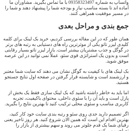
واتساپ به شماره 09358323497 با ما تماس بگیرید. مشاوران ما
آماده اند تا بسته مناسب نیاز و بودجه شما را پیشنهاد دهند و شما را
در مسیر موفقیت همراهی کنند.
جمع بندی و مراحل بعدی
همان طور که در این مقاله بررسی کردیم، خرید بک لینک برای کلمه
کلیدی لیزر تاتو یکی از موثرترین راه های دستیابی به رتبه های برتر
در گوگل و جذب مشتریان بیشتر است. بازار لیزر تاتو بسیار رقابتی
است و بدون یک استراتژی قوی سئو، عملاً نمی توانید در این عرصه
موفق شوید.
بک لینک های با کیفیت به گوگل نشان می دهند که سایت شما معتبر
و ارزشمند است و شایسته قرار گرفتن در صفحه اول نتایج جستجو
هستید.
اما باید به خاطر داشته باشید که بک لینک سازی فقط یک بخش از
پازل است و باید آن را با سئوی داخلی، محتوای باکیفیت، تجربه
کاربری مناسب و سئوی محلی ترکیب کنید تا بهترین نتایج را بگیرید.
اگر تصمیم دارید جدی روی سئو و رتبه بندی سایت خود کار کنید،
بهترین اقدام این است که همین الان شروع کنید. هر روز تاخیر یعنی
رقبای شما یک قدم جلوتر می روند و سهم بیشتری از بازار را
تصاحب می کنند.