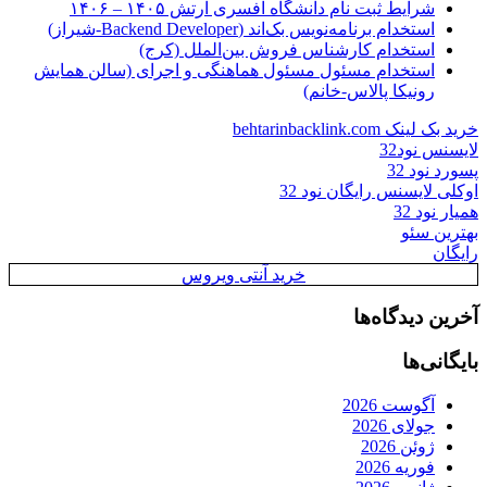
شرایط ثبت نام دانشگاه افسری ارتش ۱۴۰۵ – ۱۴۰۶
استخدام برنامه‌نویس بک‌اند (Backend Developer-شیراز)
استخدام کارشناس فروش بین‌الملل (کرج)
استخدام مسئول مسئول هماهنگی و اجرای (سالن همایش
رونیکا پالاس-خانم)
خرید بک لینک behtarinbacklink.com
لایسنس نود32
پسورد نود 32
اوکلی لایسنس رایگان نود 32
همیار نود 32
بهترین سئو
رایگان
خرید آنتی ویروس
آخرین دیدگاه‌ها
بایگانی‌ها
آگوست 2026
جولای 2026
ژوئن 2026
فوریه 2026