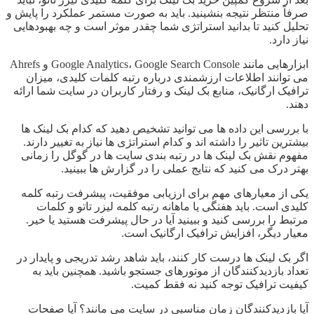
صرفاً منتظر نتیجه بنشینید. باید به صورت مستمر عملکرد را پایش و
تحلیل کنید تا بدانید استراتژی شما چقدر موثر است و چه بهبودهایی
نیاز دارد.
ابزارهایی مانند Google Analytics، Google Search Console و Ahrefs
می توانند اطلاعات ارزشمندی درباره رتبه کلمات کلیدی، میزان
ترافیک ارگانیک، منابع بک لینک و رفتار کاربران در سایت شما ارائه
دهند.
با بررسی این داده ها می توانید تشخیص دهید که کدام بک لینک ها
بیشترین تاثیر را داشته اند و کدام استراتژی ها نیاز به تغییر دارند.
مفهوم نقش بک لینک ها در رتبه بندی سایت ها در گوگل را زمانی
بهتر درک می کنید که نتایج عملی را در گزارش ها ببینید.
یکی از معیارهای مهم برای ارزیابی موفقیت، پیشرفت رتبه کلمه
کلیدی است. باید هفتگی یا ماهانه رتبه کلمه لیزر تاتو و کلمات
مرتبط را بررسی کنید و ببینید آیا در حال پیشرفت هستید یا خیر.
معیار دیگر، افزایش ترافیک ارگانیک است.
اگر بک لینک ها درست کار کنند، باید شاهد رشد تدریجی و پایدار در
تعداد بازدیدکنندگان از موتورهای جستجو باشید. همچنین باید به
کیفیت ترافیک توجه کنید نه فقط کمیت.
آیا بازدیدکنندگان زمان مناسبی در سایت می مانند؟ آیا صفحات