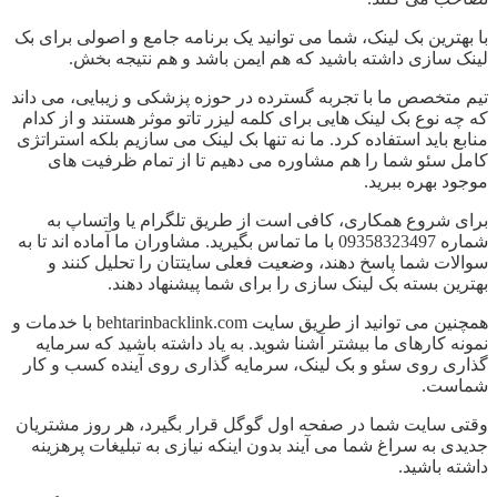
با بهترین بک لینک، شما می توانید یک برنامه جامع و اصولی برای بک
لینک سازی داشته باشید که هم ایمن باشد و هم نتیجه بخش.
تیم متخصص ما با تجربه گسترده در حوزه پزشکی و زیبایی، می داند
که چه نوع بک لینک هایی برای کلمه لیزر تاتو موثر هستند و از کدام
منابع باید استفاده کرد. ما نه تنها بک لینک می سازیم بلکه استراتژی
کامل سئو شما را هم مشاوره می دهیم تا از تمام ظرفیت های
موجود بهره ببرید.
برای شروع همکاری، کافی است از طریق تلگرام یا واتساپ به
شماره 09358323497 با ما تماس بگیرید. مشاوران ما آماده اند تا به
سوالات شما پاسخ دهند، وضعیت فعلی سایتتان را تحلیل کنند و
بهترین بسته بک لینک سازی را برای شما پیشنهاد دهند.
همچنین می توانید از طریق سایت behtarinbacklink.com با خدمات و
نمونه کارهای ما بیشتر آشنا شوید. به یاد داشته باشید که سرمایه
گذاری روی سئو و بک لینک، سرمایه گذاری روی آینده کسب و کار
شماست.
وقتی سایت شما در صفحه اول گوگل قرار بگیرد، هر روز مشتریان
جدیدی به سراغ شما می آیند بدون اینکه نیازی به تبلیغات پرهزینه
داشته باشید.