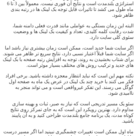
استراتژی بلندمدت است و نتایج آن فوری نیست. معمولاً بین 3 تا 6
ماه طول می کشد تا تاثیرات قابل توجه بک لینک ها در رتبه بندی
ظاهر شود.
البته این زمان بستگی به عواملی مانند قدرت فعلی دامنه شما،
شدت رقابت کلمه کلیدی، تعداد و کیفیت بک لینک ها و وضعیت
سئوی کلی سایت دارد.
اگر سایت شما جدید است، ممکن است زمان بیشتری نیاز باشد اما
اگر سایت شما قبلاً اعتبار نسبی دارد، نتایج سریع تر ظاهر می شوند.
برای شتاب بخشیدن به روند، توجه به افزایش رتبه صفحه با بک لینک
های جدید و ترکیب روش های مختلف بسیار موثر است.
نکته مهم این است که نباید انتظار معجزه داشته باشید. برخی افراد
فکر می کنند با خرید چند بک لینک در عرض یک ماه به صفحه اول
گوگل می رسند. این تفکر غیرواقعی است و می تواند منجر به
ناامیدی شود.
سئو یک مسیر تدریجی است که نیاز به صبر، ثبات و بهینه سازی
مداوم دارد. بهترین رویکرد این است که به جای تمرکز روی نتایج
کوتاه مدت، یک برنامه جامع بلندمدت طراحی کنید و به آن پایبند
باشید.
ماه اول ممکن است تغییرات چشمگیری نبینید اما اگر مسیر درست