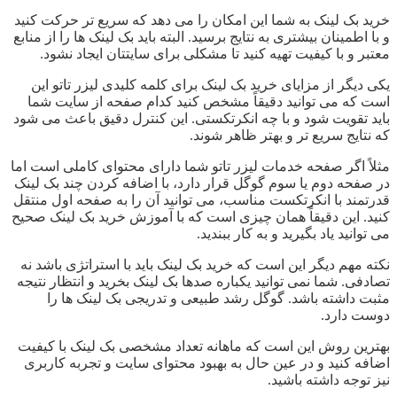
خرید بک لینک به شما این امکان را می دهد که سریع تر حرکت کنید
و با اطمینان بیشتری به نتایج برسید. البته باید بک لینک ها را از منابع
معتبر و با کیفیت تهیه کنید تا مشکلی برای سایتتان ایجاد نشود.
یکی دیگر از مزایای خرید بک لینک برای کلمه کلیدی لیزر تاتو این
است که می توانید دقیقاً مشخص کنید کدام صفحه از سایت شما
باید تقویت شود و با چه انکرتکستی. این کنترل دقیق باعث می شود
که نتایج سریع تر و بهتر ظاهر شوند.
مثلاً اگر صفحه خدمات لیزر تاتو شما دارای محتوای کاملی است اما
در صفحه دوم یا سوم گوگل قرار دارد، با اضافه کردن چند بک لینک
قدرتمند با انکرتکست مناسب، می توانید آن را به صفحه اول منتقل
کنید. این دقیقاً همان چیزی است که با آموزش خرید بک لینک صحیح
می توانید یاد بگیرید و به کار ببندید.
نکته مهم دیگر این است که خرید بک لینک باید با استراتژی باشد نه
تصادفی. شما نمی توانید یکباره صدها بک لینک بخرید و انتظار نتیجه
مثبت داشته باشد. گوگل رشد طبیعی و تدریجی بک لینک ها را
دوست دارد.
بهترین روش این است که ماهانه تعداد مشخصی بک لینک با کیفیت
اضافه کنید و در عین حال به بهبود محتوای سایت و تجربه کاربری
نیز توجه داشته باشید.