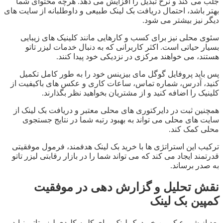
جلب می کند و نرخ تبدیل را افزایش می دهد. هرچه محتوای شما
بهتر باشد، احتمال دریافت بک لینک طبیعی و داوطلبانه از سایت های
دیگر نیز بیشتر می شود.
سئوی محلی نیز برای کسب و کارهایی مانند کلینیک های زیبایی
بسیار حیاتی است. اکثر کاربرانی که به دنبال خدمات لیزر تاتو
هستند، می خواهند مرکزی در نزدیکی خود پیدا کنند.
پس باید پروفایل گوگل مای بیزینس خود را به طور کامل تکمیل
کنید، آدرس، شماره تماس، ساعات کاری و عکس های باکیفیت از
کلینیک را اضافه کنید و از مشتریان بخواهید نظر بگذارند.
همچنین ثبت در دایرکتوری های محلی معتبر و دریافت بک لینک از
سایت های محلی می تواند به بهبود رتبه شما در نتایج جستجوی
محلی کمک کند.
ترکیب این استراتژی ها با خرید بک لینک هدفمند، فرمول موفقیتی
قدرتمند ایجاد می کند که می تواند شما را در بازار رقابتی لیزر تاتو
به صدر برساند.
نقش تحلیل و گزارش دهی در موفقیت
کمپین بک لینک
بعد از شروع کمپین خرید بک لینک برای کلمه کلیدی لیزر تاتو، نباید