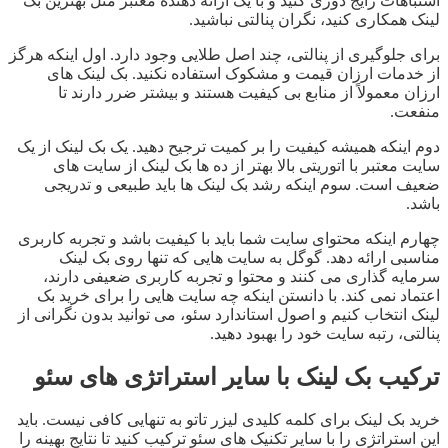
اشتباهات رایج دوری کنید و با یک ارائه دهنده معتبر مثل بهترین بک
لینک همکاری کنید، نگران پنالتی نباشید.
برای جلوگیری از پنالتی، چند اصل طلایی وجود دارد. اول اینکه هرگز
از خدمات ارزان قیمت و مشکوک استفاده نکنید. بک لینک های
ارزان معمولاً از منابع بی کیفیت هستند و بیشتر ضرر دارند تا
منفعت.
دوم اینکه همیشه کیفیت را بر کمیت ترجیح دهید. یک بک لینک از یک
سایت معتبر با اتوریتی بالا بهتر از ده ها بک لینک از سایت های
ضعیف است. سوم اینکه رشد بک لینک ها باید طبیعی و تدریجی
باشد.
چهارم اینکه محتوای سایت شما باید با کیفیت باشد و تجربه کاربری
مناسبی ارائه دهد. گوگل به سایت هایی که تنها روی بک لینک
سرمایه گذاری می کنند و محتوا و تجربه کاربری ضعیفی دارند،
اعتماد نمی کند. با دانستن اینکه چه سایت هایی را برای خرید بک
لینک انتخاب کنیم و اصول استاندارد سئو، می توانید بدون نگرانی از
پنالتی، رتبه سایت خود را بهبود دهید.
ترکیب بک لینک با سایر استراتژی های سئو
خرید بک لینک برای کلمه کلیدی لیزر تاتو به تنهایی کافی نیست. باید
این استراتژی را با سایر تکنیک های سئو ترکیب کنید تا نتایج بهینه را