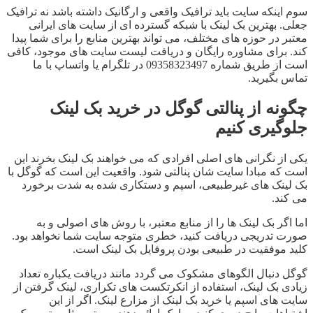
سوم اینکه سایت باید ترافیک واقعی و ارگانیک داشته باشد نه ترافیک
جعلی. بهترین بک لینک با شبکه گسترده ای از سایت های ایرانی
معتبر در حوزه های مختلف، می تواند بهترین منابع را برای شما پیدا
کند. برای مشاوره رایگان و دریافت لیست سایت های موجود، کافی
است از طریق شماره 09358323497 در تلگرام یا واتساپ با ما
تماس بگیرید.
چگونه از پنالتی گوگل در خرید بک لینک
جلوگیری کنیم
یکی از نگرانی های اصلی افرادی که می خواهند بک لینک بخرند این
است که مبادا سایت شان پنالتی شود. واقعیت این است که گوگل با
بک لینک های غیرطبیعی، اسپم و دستکاری شده به شدت برخورد
می کند.
اما اگر بک لینک ها را از منابع معتبر، با روش های اصولی و به
صورت تدریجی دریافت کنید، خطری متوجه سایت شما نخواهد بود.
کلید موفقیت در طبیعی بودن پروفایل بک لینک است.
گوگل دنبال الگوهای مشکوک می گردد مانند دریافت یکباره تعداد
زیادی بک لینک، استفاده از انکرتکست های تکراری، لینک گرفتن از
سایت های اسپم یا خرید بک لینک از مزارع لینک. اگر از این