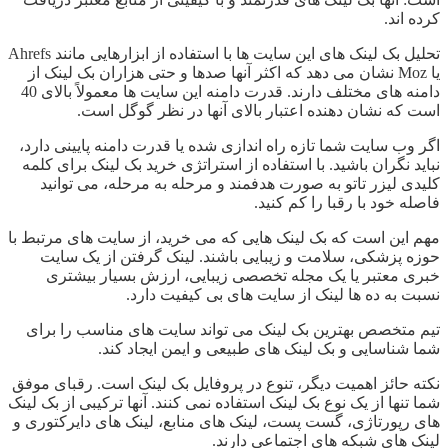
کرده اند.
تحلیل بک لینک های این سایت ها با استفاده از ابزارهایی مانند Ahrefs
یا Moz نشان می دهد که اکثر آنها صدها و حتی هزاران بک لینک از
دامنه های مختلف دارند. قدرت دامنه این سایت ها معمولاً بالای 40
است که نشان دهنده اعتبار بالای آنها در نظر گوگل است.
اگر وب سایت شما تازه راه اندازی شده یا قدرت دامنه پایینی دارد،
نباید نگران باشید. با استفاده از استراتژی خرید بک لینک برای کلمه
کلیدی لیزر تاتو به صورت هدفمند و مرحله به مرحله، می توانید
فاصله خود با رقبا را کم کنید.
مهم این است که بک لینک هایی که می خرید، از سایت های مرتبط با
حوزه پزشکی، سلامت و زیبایی باشند. لینک گرفتن از یک سایت
خبری معتبر یا یک مجله تخصصی زیبایی، ارزش بسیار بیشتری
نسبت به ده ها لینک از سایت های بی کیفیت دارد.
تیم متخصص بهترین بک لینک می تواند سایت های مناسب را برای
شما شناسایی و بک لینک های طبیعی و ایمن ایجاد کند.
نکته حائز اهمیت دیگر، تنوع در پروفایل بک لینک است. رقبای موفق
شما تنها از یک نوع بک لینک استفاده نمی کنند. آنها ترکیبی از بک لینک
های رپورتاژی، گست پست، لینک های منابع، لینک های دایرکتوری و
لینک های شبکه های اجتماعی دارند.