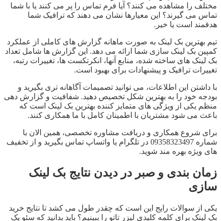
مختلف را مشاهده می کنند؟ آیا فرم تماس را پر می کنند یا با شما
تماس می گیرند؟ این معیارها نشان می دهند که ترافیک شما
هدفمند است یا خیر.
تیم بهترین بک لینک به صورت ماهانه گزارش های کاملی از عملکرد
کمپین بک لینک سازی شما ارائه می دهد. این گزارش ها شامل تعداد
بک لینک های ساخته شده، منابع آنها، انکرتکست ها، تغییرات رتبه،
تغییرات ترافیک و پیشنهادات برای بهبود است.
با داشتن این اطلاعات، می توانید تصمیمات آگاهانه تری بگیرید و
بودجه خود را به بهترین شکل تخصیص دهید. شفافیت و گزارش دهی
منظم یکی از ویژگی های متمایز کننده بهترین بک لینک است که
باعث می شود مشتریان با اطمینان کامل با ما همکاری کنند.
برای شروع همکاری و دریافت مشاوره تخصصی، همین الان با
شماره 09358323497 در تلگرام یا واتساپ تماس بگیرید و از تخفیف
های ویژه بهره مند شوید.
زمان بندی و صبر در دیدن نتایج بک لینک
سازی
یکی از سوالات رایج این است که چقدر طول می کشد تا نتایج خرید
بک لینک برای کلمه کلیدی لیزر تاتو را ببینیم؟ باید بدانید که سئو یک