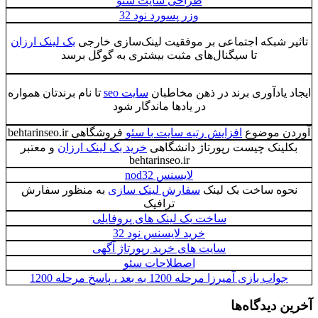
طراحی سایت سئو
وزر پسورد نود 32
تاثیر شبکه اجتماعی بر موفقیت لینک‌سازی خارجی
بک لینک ارزان
تا سیگنال‌های مثبت بیشتری به گوگل برسد
ایجاد یادآوری برند در ذهن مخاطبان
سایت seo
تا نام برندتان همواره
در یادها ماندگار شود
آوردن موضوع
افزایش رتبه سایت با سئو
فروشگاهی behtarinseo.ir
بکلینک چیست رپورتاژ دانشگاهی
خرید بک لینک ارزان
و معتبر
behtarinseo.ir
لایسنس nod32
نحوه ساخت بک لینک
سفارش لینک سازی
به منظور سفارش
ترافیک
ساخت بک لینک های پروفایلی
خرید لایسنس نود 32
سایت های خرید رپورتاژ آگهی
اصطلاحات سئو
جواب بازی آمیرزا مرحله 1200 به بعد ، پاسخ مرحله 1200
آخرین دیدگاه‌ها