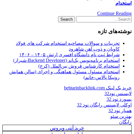
استخدام
Continue Reading
نوشته‌های تازه
تجربیات و سوالات مصاحبه استخدام شرکت های فولاد
کاویان و ذوب آهن شاهرود
شرایط ثبت نام دانشگاه افسری ارتش ۱۴۰۵ – ۱۴۰۶
استخدام برنامه‌نویس بک‌اند (Backend Developer-شیراز)
استخدام کارشناس فروش بین‌الملل (کرج)
استخدام مسئول مسئول هماهنگی و اجرای (سالن همایش
رونیکا پالاس-خانم)
خرید بک لینک behtarinbacklink.com
لایسنس نود32
پسورد نود 32
اوکلی لایسنس رایگان نود 32
همیار نود 32
بهترین سئو
رایگان
خرید آنتی ویروس