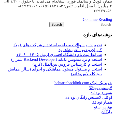
بیمار، کودک و سالمند فوری استخدام می نماید. با حقوق ۱/۲۰۰ الی
۲ میلیون با محل اقامت تلفن: ۳- ۶۶۵۶۱۸۲۱- ۶۶۹۳۹۱۶۱-
۶۶۹۳۹۱۵۱
Continue Reading
نوشته‌های تازه
تجربیات و سوالات مصاحبه استخدام شرکت های فولاد
کاویان و ذوب آهن شاهرود
شرایط ثبت نام دانشگاه افسری ارتش ۱۴۰۵ – ۱۴۰۶
استخدام برنامه‌نویس بک‌اند (Backend Developer-شیراز)
استخدام کارشناس فروش بین‌الملل (کرج)
استخدام مسئول مسئول هماهنگی و اجرای (سالن همایش
رونیکا پالاس-خانم)
خرید بک لینک behtarinbacklink.com
لایسنس نود32
پسورد نود 32
اوکلی لایسنس رایگان نود 32
همیار نود 32
بهترین سئو
رایگان