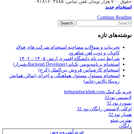
حقوق ۷۰۰ هزار تومان تلفن تماس: ۰۹۱۸۱۶۰۳۸۸۵
استخدام جدید
Continue Reading
نوشته‌های تازه
تجربیات و سوالات مصاحبه استخدام شرکت های فولاد
کاویان و ذوب آهن شاهرود
شرایط ثبت نام دانشگاه افسری ارتش ۱۴۰۵ – ۱۴۰۶
استخدام برنامه‌نویس بک‌اند (Backend Developer-شیراز)
استخدام کارشناس فروش بین‌الملل (کرج)
استخدام مسئول مسئول هماهنگی و اجرای (سالن همایش
رونیکا پالاس-خانم)
خرید بک لینک behtarinbacklink.com
لایسنس نود32
پسورد نود 32
اوکلی لایسنس رایگان نود 32
همیار نود 32
بهترین سئو
رایگان
خرید آنتی ویروس