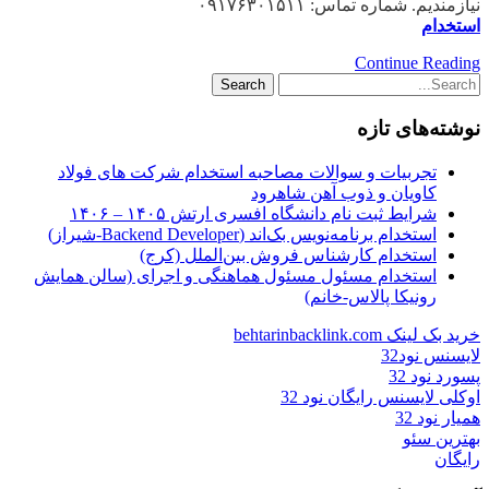
نیازمندیم. شماره تماس: ۰۹۱۷۶۳۰۱۵۱۱
استخدام
Continue Reading
نوشته‌های تازه
تجربیات و سوالات مصاحبه استخدام شرکت های فولاد
کاویان و ذوب آهن شاهرود
شرایط ثبت نام دانشگاه افسری ارتش ۱۴۰۵ – ۱۴۰۶
استخدام برنامه‌نویس بک‌اند (Backend Developer-شیراز)
استخدام کارشناس فروش بین‌الملل (کرج)
استخدام مسئول مسئول هماهنگی و اجرای (سالن همایش
رونیکا پالاس-خانم)
خرید بک لینک behtarinbacklink.com
لایسنس نود32
پسورد نود 32
اوکلی لایسنس رایگان نود 32
همیار نود 32
بهترین سئو
رایگان