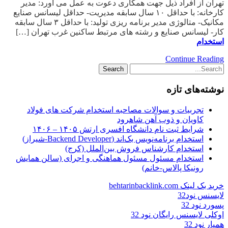
تهران از افراد ذیل جهت همکاری دعوت به عمل می آورد: مدیر
کارخانه: با حداقل ۱۰ سال سابقه مدیریت- حداقل لیسانس صنایع
مکانیک- متالوژی مدیر برنامه ریزی تولید: با حداقل ۳ سال سابقه
کار- لیسانس صنایع و رشته های مرتبط ساکنین غرب تهران […]
استخدام
Continue Reading
نوشته‌های تازه
تجربیات و سوالات مصاحبه استخدام شرکت های فولاد
کاویان و ذوب آهن شاهرود
شرایط ثبت نام دانشگاه افسری ارتش ۱۴۰۵ – ۱۴۰۶
استخدام برنامه‌نویس بک‌اند (Backend Developer-شیراز)
استخدام کارشناس فروش بین‌الملل (کرج)
استخدام مسئول مسئول هماهنگی و اجرای (سالن همایش
رونیکا پالاس-خانم)
خرید بک لینک behtarinbacklink.com
لایسنس نود32
پسورد نود 32
اوکلی لایسنس رایگان نود 32
همیار نود 32