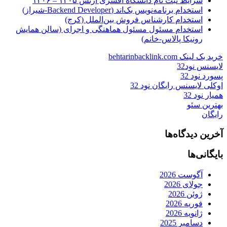
شرایط ثبت نام دانشگاه افسری ارتش ۱۴۰۵ – ۱۴۰۶
استخدام برنامه‌نویس بک‌اند (Backend Developer-شیراز)
استخدام کارشناس فروش بین‌الملل (کرج)
استخدام مسئول مسئول هماهنگی و اجرای (سالن همایش
رونیکا پالاس-خانم)
خرید بک لینک behtarinbacklink.com
لایسنس نود32
پسورد نود 32
اوکلی لایسنس رایگان نود 32
همیار نود 32
بهترین سئو
رایگان
آخرین دیدگاه‌ها
بایگانی‌ها
آگوست 2026
جولای 2026
ژوئن 2026
فوریه 2026
ژانویه 2026
دسامبر 2025