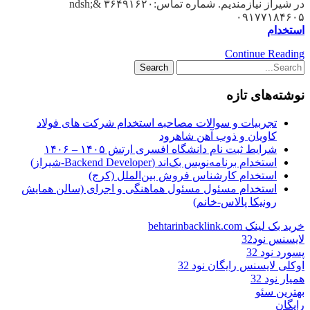
در شیراز نیازمندیم. شماره تماس:۳۶۴۹۱۶۲۰ &ndsh;
۰۹۱۷۷۱۸۴۶۰۵
استخدام
Continue Reading
نوشته‌های تازه
تجربیات و سوالات مصاحبه استخدام شرکت های فولاد
کاویان و ذوب آهن شاهرود
شرایط ثبت نام دانشگاه افسری ارتش ۱۴۰۵ – ۱۴۰۶
استخدام برنامه‌نویس بک‌اند (Backend Developer-شیراز)
استخدام کارشناس فروش بین‌الملل (کرج)
استخدام مسئول مسئول هماهنگی و اجرای (سالن همایش
رونیکا پالاس-خانم)
خرید بک لینک behtarinbacklink.com
لایسنس نود32
پسورد نود 32
اوکلی لایسنس رایگان نود 32
همیار نود 32
بهترین سئو
رایگان