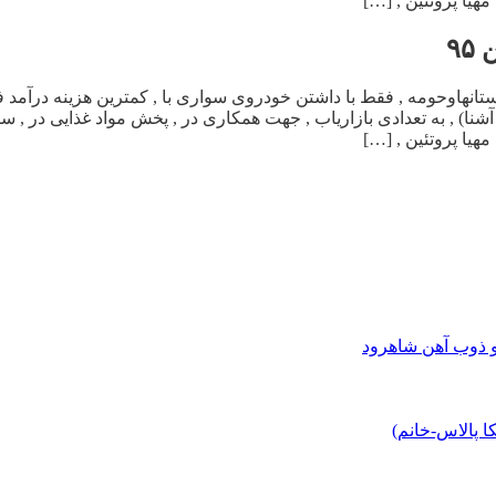
و ذوب آهن شاهرود
 پالاس-خانم)