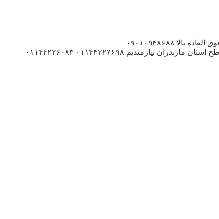
آگهی استخدام بازاریاب مربوط به اکثر نقاط ایران نماینده فوری شهرستانهاوحومه , فقط با داشتن خودروی سواری با , کمترین هزینه درآمد فوق العاده بالا ۰۹۰۱۰۹۴۸۶۸۸
_______________Www.IranEstekhdam.Ir_______________ ( پخش آشنا) , به تعدادی بازاریاب , جهت همکاری در , پخش مواد غذایی در , سطح استان مازندران نیازمندیم ۰۱۱۴۴۲۲۷۶۹۸ ۰۱۱۴۴۲۲۶۰۸۳