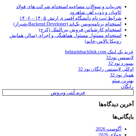
تجربیات و سوالات مصاحبه استخدام شرکت های فولاد
کاویان و ذوب آهن شاهرود
شرایط ثبت نام دانشگاه افسری ارتش ۱۴۰۵ – ۱۴۰۶
استخدام برنامه‌نویس بک‌اند (Backend Developer-شیراز)
استخدام کارشناس فروش بین‌الملل (کرج)
استخدام مسئول مسئول هماهنگی و اجرای (سالن همایش
رونیکا پالاس-خانم)
خرید بک لینک behtarinbacklink.com
لایسنس نود32
پسورد نود 32
اوکلی لایسنس رایگان نود 32
همیار نود 32
بهترین سئو
رایگان
خرید آنتی ویروس
آخرین دیدگاه‌ها
بایگانی‌ها
آگوست 2026
جولای 2026