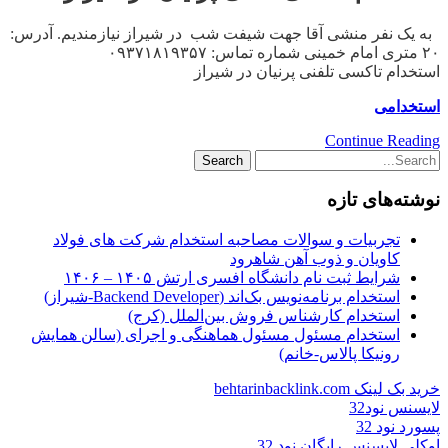
به یک نفر منشی آقا جهت شیفت شب در شیراز نیازمندیم. آدرس:
۲۰ متری امام خمینی شماره تماس: ۰۹۳۷۱۸۱۹۳۵۷
استخدام تاکسی تلفنی پرنیان در شیراز
استخدامی
Continue Reading
نوشته‌های تازه
تجربیات و سوالات مصاحبه استخدام شرکت های فولاد
کاویان و ذوب آهن شاهرود
شرایط ثبت نام دانشگاه افسری ارتش ۱۴۰۵ – ۱۴۰۶
استخدام برنامه‌نویس بک‌اند (Backend Developer-شیراز)
استخدام کارشناس فروش بین‌الملل (کرج)
استخدام مسئول مسئول هماهنگی و اجرای (سالن همایش
رونیکا پالاس-خانم)
خرید بک لینک behtarinbacklink.com
لایسنس نود32
پسورد نود 32
اوکلی لایسنس رایگان نود 32