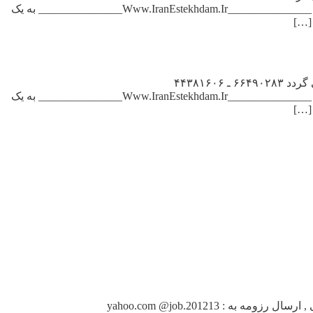
_______________Www.IranEstekhdam.Ir_______________ آماده ساز بیمار (خانم ) , مرکز تصویربرداری , رگ گیری حرفه ای ۲۷۱۲۲۲۵۶ _______________Www.IranEstekhdam.Ir_______________ به یک
آگهی استخدام تکنسین درمانی در تهران ازعلاقمندان به کاردرآزمایشگاه , تشخیص طبی پس ازدوره کارورزی , رایگان دعوت به همکاری می گردد ۶۶۴۹۰۲۸۳ ـ ۴۴۳۸۱۶۰۶
_______________Www.IranEstekhdam.Ir_______________ آماده ساز بیمار (خانم ) , مرکز تصویربرداری , رگ گیری حرفه ای ۲۷۱۲۲۲۵۶ _______________Www.IranEstekhdam.Ir_______________ به یک
آگهی استخدام تکنسین کامپیوتر در تهران یک شرکت مهندسی و , بازرگانی استخدام می نماید : , آقا مسلط به ویندوز ، , طراحی و نقشه کشی , ارسال رزومه به : yahoo.com @job.201213