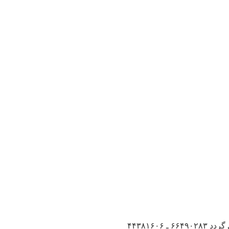
آگهی استخدام تکنسین درمانی در تهران ازعلاقمندان به کاردرآزمایشگاه , تشخیص طبی پس ازدوره کارورزی , رایگان دعوت به همکاری می گردد ۶۶۴۹۰۲۸۳ ـ ۴۴۳۸۱۶۰۶