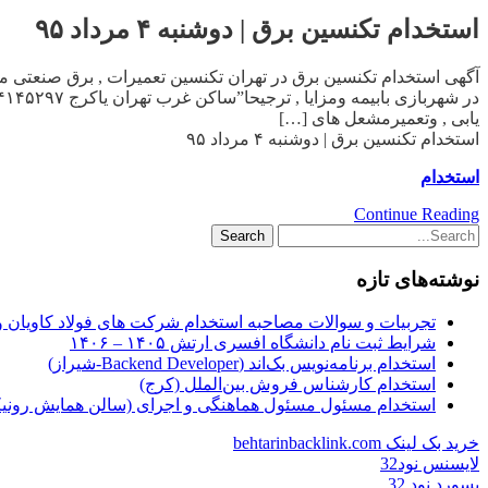
استخدام تکنسین برق | دوشنبه ۴ مرداد ۹۵
یابی , وتعمیرمشعل های […]
استخدام تکنسین برق | دوشنبه ۴ مرداد ۹۵
استخدام
Continue Reading
نوشته‌های تازه
تجربیات و سوالات مصاحبه استخدام شرکت های فولاد کاویان 
شرایط ثبت نام دانشگاه افسری ارتش ۱۴۰۵ – ۱۴۰۶
استخدام برنامه‌نویس بک‌اند (Backend Developer-شیراز)
استخدام کارشناس فروش بین‌الملل (کرج)
استخدام مسئول مسئول هماهنگی و اجرای (سالن همایش رونیکا
خرید بک لینک behtarinbacklink.com
لایسنس نود32
پسورد نود 32