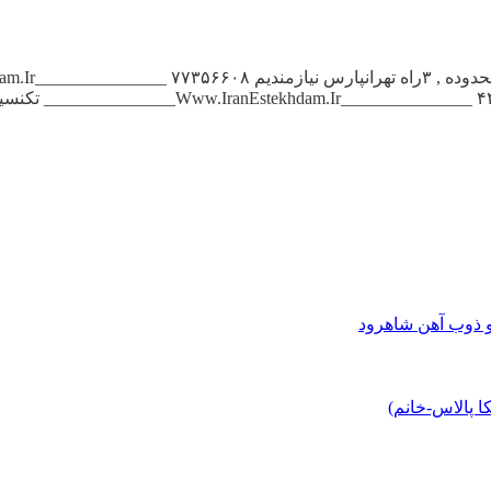
و ذوب آهن شاهرود
 پالاس-خانم)