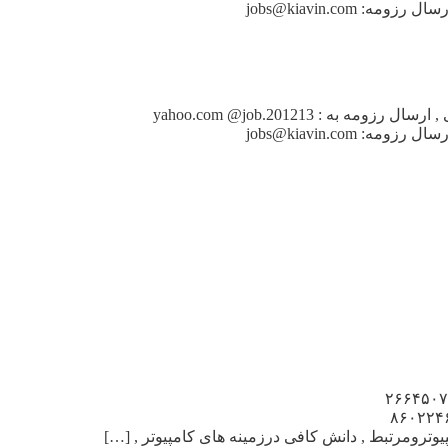
_______________Www.IranEstekhdam.Ir_______________ استخدام تکنسین شبکه-آقا , مسلط به parssive و active , ترجیحا آشنا به voip ارسال رزومه: jobs@kiavin.com
آگهی استخدام تکنسین کامپیوتر در تهران یک شرکت مهندسی و , بازرگانی استخدام می نماید : , آقا مسلط به ویندوز ، , طراحی و نقشه کشی , ارسال رزومه به : yahoo.com @job.201213
_______________Www.IranEstekhdam.Ir_______________ استخدام تکنسین شبکه-آقا , مسلط به parssive و active , ترجیحا آشنا به voip ارسال رزومه: jobs@kiavin.com
ین کامپیوتر در تهران نیروی مسلط به کامپیوتر , ونرم افزارهای ارسال , پیامکهای تبلیغاتی نیازمندیم ۰۹۱۰۱۲۳۱۲۸۶ و ۲۶۶۴۵۰۷۰
Www.IranEst_______________ بتعدادی تکنسین جهت , نصب نرم افزاروADSL , درمحل مشتری نیازمندیم ۸۶۰۲۲۴۶۲