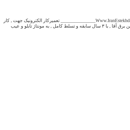
آگهی استخدام تکنسین برق در تهران تکنسین تعمیرات , برق صنعتی محدوده , ۳راه تهرانپارس نیازمندیم ۷۷۳۵۶۶۰۸ _______________Www.IranEstekhdam.Ir_______________ تعمیرکار الکترونیک جهت , کار
در شهربازی بابیمه ومزایا , ترجیحا”ساکن غرب تهران یاکرج ۴۴۱۴۵۲۹۷ _______________Www.IranEstekhdam.Ir_______________ تکنسین برق آقا , با ۳ سال سابقه و تسلط کامل , به مونتاژ تابلو و عیب