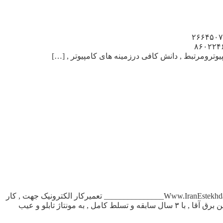
ین کامپیوتر در تهران نیروی مسلط به کامپیوتر , ونرم افزارهای ارسال , پیامکهای تبلیغاتی نیازمندیم ۰۹۱۰۱۲۳۱۲۸۶ و ۲۶۶۴۵۰۷۰
Www.IranEst_______________ بتعدادی تکنسین جهت , نصب نرم افزاروADSL , درمحل مشتری نیازمندیم ۸۶۰۲۲۴۶۲
آگهی استخدام تکنسین برق در تهران تکنسین تعمیرات , برق صنعتی محدوده , ۳راه تهرانپارس نیازمندیم ۷۷۳۵۶۶۰۸ _______________Www.IranEstekhdam.Ir_______________ تعمیرکار الکترونیک جهت , کار
در شهربازی بابیمه ومزایا , ترجیحا”ساکن غرب تهران یاکرج ۴۴۱۴۵۲۹۷ _______________Www.IranEstekhdam.Ir_______________ تکنسین برق آقا , با ۳ سال سابقه و تسلط کامل , به مونتاژ تابلو و عیب