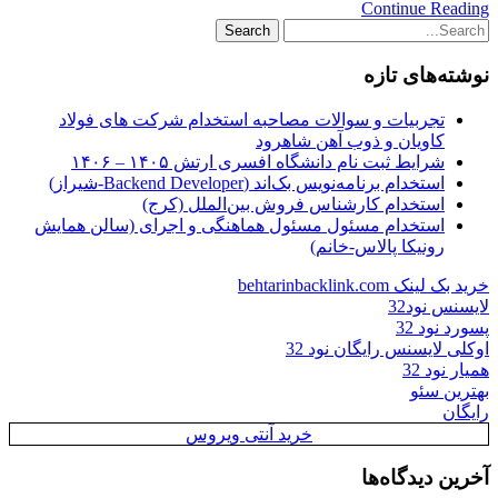
Continue Reading
نوشته‌های تازه
تجربیات و سوالات مصاحبه استخدام شرکت های فولاد
کاویان و ذوب آهن شاهرود
شرایط ثبت نام دانشگاه افسری ارتش ۱۴۰۵ – ۱۴۰۶
استخدام برنامه‌نویس بک‌اند (Backend Developer-شیراز)
استخدام کارشناس فروش بین‌الملل (کرج)
استخدام مسئول مسئول هماهنگی و اجرای (سالن همایش
رونیکا پالاس-خانم)
خرید بک لینک behtarinbacklink.com
لایسنس نود32
پسورد نود 32
اوکلی لایسنس رایگان نود 32
همیار نود 32
بهترین سئو
رایگان
خرید آنتی ویروس
آخرین دیدگاه‌ها