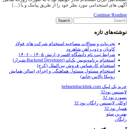
آگهی های استخدامی مورد نظر خود را از طریق پیامک و یا […]
Continue Reading
نوشته‌های تازه
تجربیات و سوالات مصاحبه استخدام شرکت های فولاد
کاویان و ذوب آهن شاهرود
شرایط ثبت نام دانشگاه افسری ارتش ۱۴۰۵ – ۱۴۰۶
استخدام برنامه‌نویس بک‌اند (Backend Developer-شیراز)
استخدام کارشناس فروش بین‌الملل (کرج)
استخدام مسئول مسئول هماهنگی و اجرای (سالن همایش
رونیکا پالاس-خانم)
خرید بک لینک behtarinbacklink.com
لایسنس نود32
پسورد نود 32
اوکلی لایسنس رایگان نود 32
همیار نود 32
بهترین سئو
رایگان