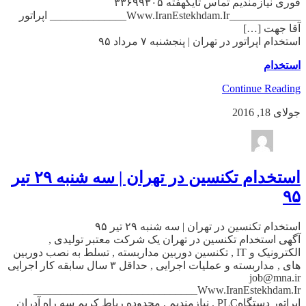
فوری نیازمندیم تماس تایکهفته ۳۳۶۹۹۳۰۵
_____________Www.IranEstekhdam.Ir______________ اپراتور
آقا جهت […]
استخدام اپراتور در تهران | پنجشنبه ۷ مرداد ۹۵
استخدام
Continue Reading
جولای 18, 2016
استخدام تکنسین در تهران | سه شنبه ۲۹ تیر
۹۵
استخدام تکنسین در تهران | سه شنبه ۲۹ تیر ۹۵
آگهی استخدام تکنسین در تهران یک شرکت معتبر تولیدی ,
الکترونیک و IT , تکنسین دوربین مداربسته , تسلط به نصب دوربین
های , مداربسته و عملیات اجرایی , حداقل ۳ سال سابقه کار اجرایی
job@mna.ir
_______________Www.IranEstekhdam.Ir_______________
اپراتور دستگاهPLC , نیازمندیم , محدوده رباط کریم سه راه آدران