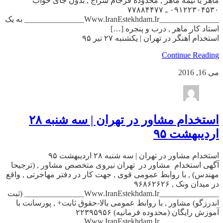
ماهر یا نیمه ماهر , محدوده فرجام سراج , بدون جای خواب
۰۹۱۲۲۳۰۴۵۳۰ ـ ۷۷۸۸۴۴۷۷
_______________Www.IranEstekhdam.Ir_______________ به یک
استاد کار ماهر , درب و پنجره […]
استخدام آهنگر در تهران | یکشنبه ۲۷ تیر ۹۵
Continue Reading
می 16, 2016
استخدام مشاور در تهران | سه شنبه ۲۸
اردیبهشت ۹۵
استخدام مشاور در تهران | سه شنبه ۲۸ اردیبهشت ۹۵
آگهی استخدام مشاور در تهران نیروی متخصص مشاور , (ترجیحا
مهندس) , با روابط عمومی قوی , جهت کار در دفتر مهاجرتی , واقع
در میدان ونک , ۹۶۸۶۲۶۲۶
_______________Www.IranEstekhdam.Ir_______________ (ثبت
اندرزگو) مشاور , با روابط عمومی بالا-حقوق ثابت+ , پورسانت با
آموزش رایگان (محدوده فرمانیه) ۲۲۳۹۵۹۵۶
_______________Www.IranEstekhdam.Ir_______________