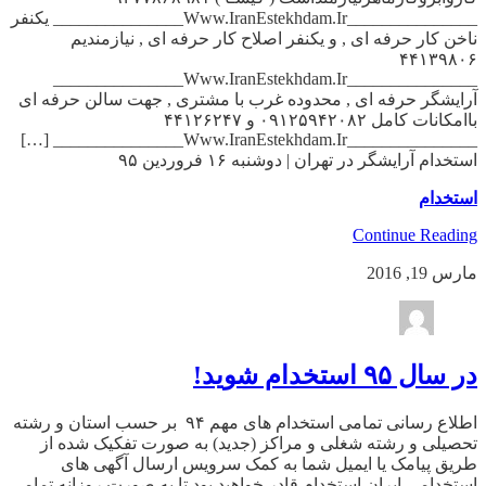
_______________Www.IranEstekhdam.Ir_______________ یکنفر
ناخن کار حرفه ای , و یکنفر اصلاح کار حرفه ای , نیازمندیم
۴۴۱۳۹۸۰۶
_______________Www.IranEstekhdam.Ir_______________
آرایشگر حرفه ای , محدوده غرب با مشتری , جهت سالن حرفه ای
باامکانات کامل ۰۹۱۲۵۹۴۲۰۸۲ و ۴۴۱۲۶۲۴۷
_______________Www.IranEstekhdam.Ir_______________ […]
استخدام آرایشگر در تهران | دوشنبه ۱۶ فروردین ۹۵
استخدام
Continue Reading
مارس 19, 2016
در سال ۹۵ استخدام شوید!
اطلاع رسانی تمامی استخدام های مهم ۹۴ بر حسب استان و رشته
تحصیلی و رشته شغلی و مراکز (جدید) به صورت تفکیک شده از
طریق پیامک یا ایمیل شما به کمک سرویس ارسال آگهی های
استخدامی ایران استخدام قادر خواهید بود تا به صورت روزانه تمامی