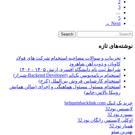
2
3
…
5
Next →
نوشته‌های تازه
تجربیات و سوالات مصاحبه استخدام شرکت های فولاد
کاویان و ذوب آهن شاهرود
شرایط ثبت نام دانشگاه افسری ارتش ۱۴۰۵ – ۱۴۰۶
استخدام برنامه‌نویس بک‌اند (Backend Developer-شیراز)
استخدام کارشناس فروش بین‌الملل (کرج)
استخدام مسئول مسئول هماهنگی و اجرای (سالن همایش
رونیکا پالاس-خانم)
خرید بک لینک behtarinbacklink.com
لایسنس نود32
پسورد نود 32
اوکلی لایسنس رایگان نود 32
همیار نود 32
بهترین سئو