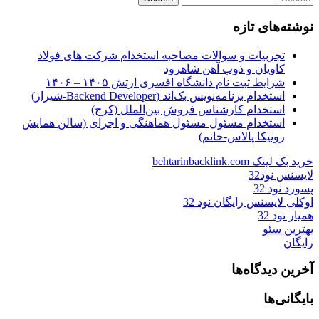
نوشته‌های تازه
تجربیات و سوالات مصاحبه استخدام شرکت های فولاد
کاویان و ذوب آهن شاهرود
شرایط ثبت نام دانشگاه افسری ارتش ۱۴۰۵ – ۱۴۰۶
استخدام برنامه‌نویس بک‌اند (Backend Developer-شیراز)
استخدام کارشناس فروش بین‌الملل (کرج)
استخدام مسئول مسئول هماهنگی و اجرای (سالن همایش
رونیکا پالاس-خانم)
خرید بک لینک behtarinbacklink.com
لایسنس نود32
پسورد نود 32
اوکلی لایسنس رایگان نود 32
همیار نود 32
بهترین سئو
رایگان
آخرین دیدگاه‌ها
بایگانی‌ها