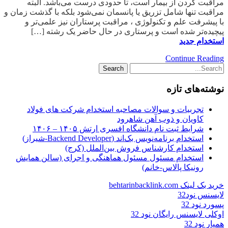
مراقبت کردن از بیمار است، تا حدودی درست می‌باشد. البته
مراقبت تنها شامل تزریق یا پانسمان نمی‌شود بلکه با گذشت زمان و
با پیشرفت علم و تکنولوژی ، مراقبت پرستاران نیز علمی‌تر و
پیچیده‌تر شده است و پرستاری در حال حاضر یک رشته […]
استخدام جدید
Continue Reading
نوشته‌های تازه
تجربیات و سوالات مصاحبه استخدام شرکت های فولاد
کاویان و ذوب آهن شاهرود
شرایط ثبت نام دانشگاه افسری ارتش ۱۴۰۵ – ۱۴۰۶
استخدام برنامه‌نویس بک‌اند (Backend Developer-شیراز)
استخدام کارشناس فروش بین‌الملل (کرج)
استخدام مسئول مسئول هماهنگی و اجرای (سالن همایش
رونیکا پالاس-خانم)
خرید بک لینک behtarinbacklink.com
لایسنس نود32
پسورد نود 32
اوکلی لایسنس رایگان نود 32
همیار نود 32