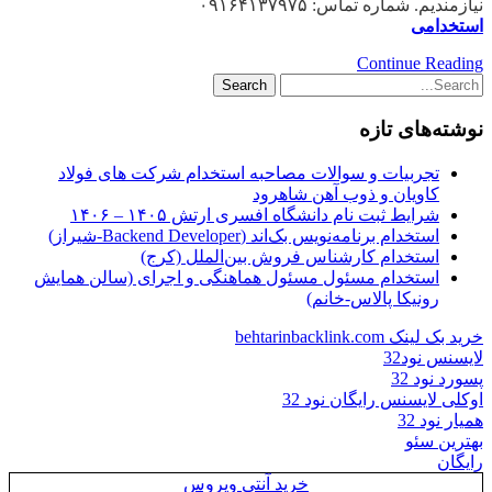
نیازمندیم. شماره تماس: ۰۹۱۶۴۱۳۷۹۷۵
استخدامی
Continue Reading
نوشته‌های تازه
تجربیات و سوالات مصاحبه استخدام شرکت های فولاد
کاویان و ذوب آهن شاهرود
شرایط ثبت نام دانشگاه افسری ارتش ۱۴۰۵ – ۱۴۰۶
استخدام برنامه‌نویس بک‌اند (Backend Developer-شیراز)
استخدام کارشناس فروش بین‌الملل (کرج)
استخدام مسئول مسئول هماهنگی و اجرای (سالن همایش
رونیکا پالاس-خانم)
خرید بک لینک behtarinbacklink.com
لایسنس نود32
پسورد نود 32
اوکلی لایسنس رایگان نود 32
همیار نود 32
بهترین سئو
رایگان
خرید آنتی ویروس