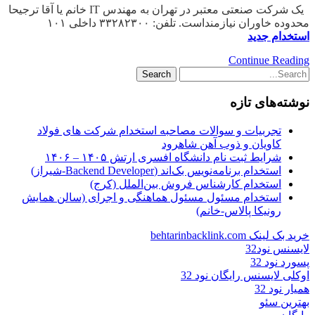
یک شرکت صنعتی معتبر در تهران به مهندس IT خانم یا آقا ترجیحا
محدوده خاوران نیازمنداست. تلفن: ۳۳۲۸۲۳۰۰ داخلی ۱۰۱
استخدام جدید
Continue Reading
نوشته‌های تازه
تجربیات و سوالات مصاحبه استخدام شرکت های فولاد
کاویان و ذوب آهن شاهرود
شرایط ثبت نام دانشگاه افسری ارتش ۱۴۰۵ – ۱۴۰۶
استخدام برنامه‌نویس بک‌اند (Backend Developer-شیراز)
استخدام کارشناس فروش بین‌الملل (کرج)
استخدام مسئول مسئول هماهنگی و اجرای (سالن همایش
رونیکا پالاس-خانم)
خرید بک لینک behtarinbacklink.com
لایسنس نود32
پسورد نود 32
اوکلی لایسنس رایگان نود 32
همیار نود 32
بهترین سئو