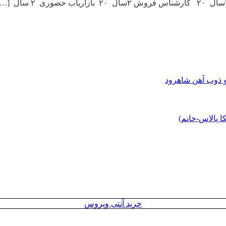
و ذوب آهن شاهرود
 پالاس-خانم)
خرید آنتی ویروس