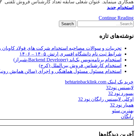
همکاری مینماید. عنوان شغلی سابقه تعداد کارشناس فروش تلفنی ۳سال ۲۰ کارشناس فروش ۲سال ۲۰ بازاریاب حضوری ۲ سال […]
استخدام جدید
Continue Reading
نوشته‌های تازه
تجربیات و سوالات مصاحبه استخدام شرکت های فولاد کاویان 
شرایط ثبت نام دانشگاه افسری ارتش ۱۴۰۵ – ۱۴۰۶
استخدام برنامه‌نویس بک‌اند (Backend Developer-شیراز)
استخدام کارشناس فروش بین‌الملل (کرج)
استخدام مسئول مسئول هماهنگی و اجرای (سالن همایش رونیکا
خرید بک لینک behtarinbacklink.com
لایسنس نود32
پسورد نود 32
اوکلی لایسنس رایگان نود 32
همیار نود 32
بهترین سئو
رایگان
آخرین دیدگاه‌ها