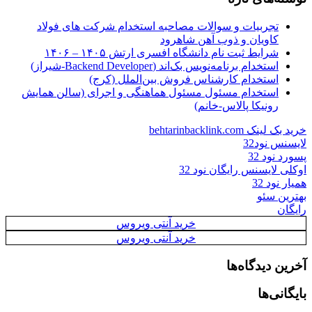
تجربیات و سوالات مصاحبه استخدام شرکت های فولاد
کاویان و ذوب آهن شاهرود
شرایط ثبت نام دانشگاه افسری ارتش ۱۴۰۵ – ۱۴۰۶
استخدام برنامه‌نویس بک‌اند (Backend Developer-شیراز)
استخدام کارشناس فروش بین‌الملل (کرج)
استخدام مسئول مسئول هماهنگی و اجرای (سالن همایش
رونیکا پالاس-خانم)
خرید بک لینک behtarinbacklink.com
لایسنس نود32
پسورد نود 32
اوکلی لایسنس رایگان نود 32
همیار نود 32
بهترین سئو
رایگان
خرید آنتی ویروس
خرید آنتی ویروس
آخرین دیدگاه‌ها
بایگانی‌ها