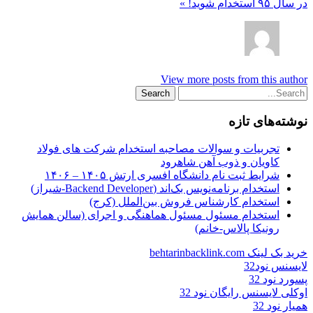
در سال ۹۵ استخدام شوید! »
View more posts from this author
نوشته‌های تازه
تجربیات و سوالات مصاحبه استخدام شرکت های فولاد
کاویان و ذوب آهن شاهرود
شرایط ثبت نام دانشگاه افسری ارتش ۱۴۰۵ – ۱۴۰۶
استخدام برنامه‌نویس بک‌اند (Backend Developer-شیراز)
استخدام کارشناس فروش بین‌الملل (کرج)
استخدام مسئول مسئول هماهنگی و اجرای (سالن همایش
رونیکا پالاس-خانم)
خرید بک لینک behtarinbacklink.com
لایسنس نود32
پسورد نود 32
اوکلی لایسنس رایگان نود 32
همیار نود 32