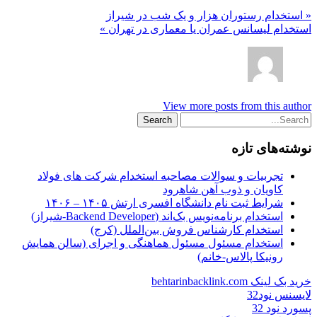
« استخدام رستوران هزار و یک شب در شیراز
استخدام لیسانس عمران یا معماری در تهران »
View more posts from this author
نوشته‌های تازه
تجربیات و سوالات مصاحبه استخدام شرکت های فولاد
کاویان و ذوب آهن شاهرود
شرایط ثبت نام دانشگاه افسری ارتش ۱۴۰۵ – ۱۴۰۶
استخدام برنامه‌نویس بک‌اند (Backend Developer-شیراز)
استخدام کارشناس فروش بین‌الملل (کرج)
استخدام مسئول مسئول هماهنگی و اجرای (سالن همایش
رونیکا پالاس-خانم)
خرید بک لینک behtarinbacklink.com
لایسنس نود32
پسورد نود 32