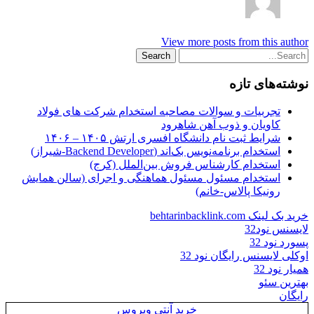
View more posts from this author
نوشته‌های تازه
تجربیات و سوالات مصاحبه استخدام شرکت های فولاد
کاویان و ذوب آهن شاهرود
شرایط ثبت نام دانشگاه افسری ارتش ۱۴۰۵ – ۱۴۰۶
استخدام برنامه‌نویس بک‌اند (Backend Developer-شیراز)
استخدام کارشناس فروش بین‌الملل (کرج)
استخدام مسئول مسئول هماهنگی و اجرای (سالن همایش
رونیکا پالاس-خانم)
خرید بک لینک behtarinbacklink.com
لایسنس نود32
پسورد نود 32
اوکلی لایسنس رایگان نود 32
همیار نود 32
بهترین سئو
رایگان
خرید آنتی ویروس