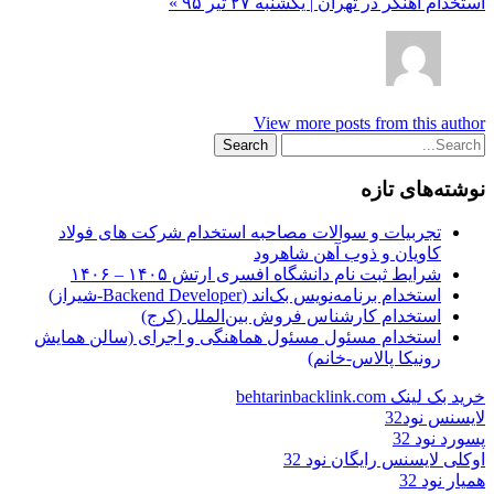
استخدام آهنگر در تهران | یکشنبه ۲۷ تیر ۹۵ »
View more posts from this author
نوشته‌های تازه
تجربیات و سوالات مصاحبه استخدام شرکت های فولاد
کاویان و ذوب آهن شاهرود
شرایط ثبت نام دانشگاه افسری ارتش ۱۴۰۵ – ۱۴۰۶
استخدام برنامه‌نویس بک‌اند (Backend Developer-شیراز)
استخدام کارشناس فروش بین‌الملل (کرج)
استخدام مسئول مسئول هماهنگی و اجرای (سالن همایش
رونیکا پالاس-خانم)
خرید بک لینک behtarinbacklink.com
لایسنس نود32
پسورد نود 32
اوکلی لایسنس رایگان نود 32
همیار نود 32