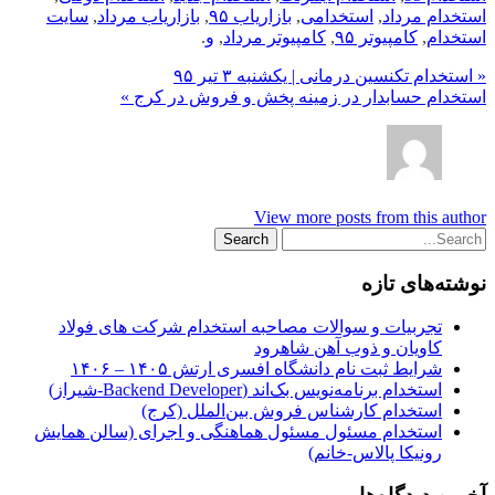
استخدام مرداد
,
استخدامی
,
بازاریاب ۹۵
,
بازاریاب مرداد
,
سایت
استخدام
,
کامپیوتر ۹۵
,
کامپیوتر مرداد
,
و
.
« استخدام تکنسین درمانی | یکشنبه ۳ تیر ۹۵
استخدام حسابدار در زمینه پخش و فروش در کرج »
View more posts from this author
نوشته‌های تازه
تجربیات و سوالات مصاحبه استخدام شرکت های فولاد
کاویان و ذوب آهن شاهرود
شرایط ثبت نام دانشگاه افسری ارتش ۱۴۰۵ – ۱۴۰۶
استخدام برنامه‌نویس بک‌اند (Backend Developer-شیراز)
استخدام کارشناس فروش بین‌الملل (کرج)
استخدام مسئول مسئول هماهنگی و اجرای (سالن همایش
رونیکا پالاس-خانم)