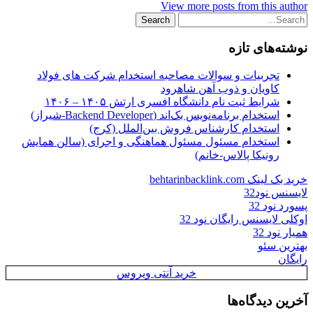
View more posts from this author
نوشته‌های تازه
تجربیات و سوالات مصاحبه استخدام شرکت های فولاد
کاویان و ذوب آهن شاهرود
شرایط ثبت نام دانشگاه افسری ارتش ۱۴۰۵ – ۱۴۰۶
استخدام برنامه‌نویس بک‌اند (Backend Developer-شیراز)
استخدام کارشناس فروش بین‌الملل (کرج)
استخدام مسئول مسئول هماهنگی و اجرای (سالن همایش
رونیکا پالاس-خانم)
خرید بک لینک behtarinbacklink.com
لایسنس نود32
پسورد نود 32
اوکلی لایسنس رایگان نود 32
همیار نود 32
بهترین سئو
رایگان
خرید آنتی ویروس
آخرین دیدگاه‌ها