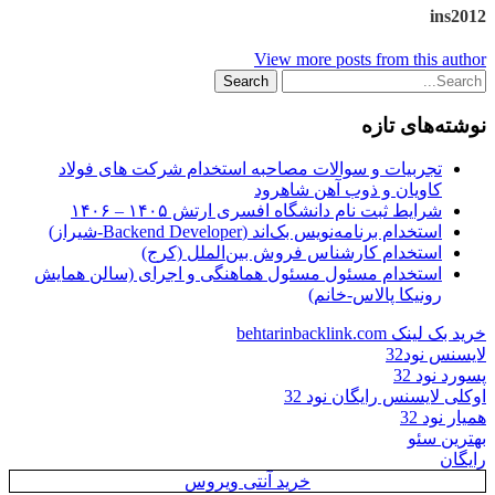
ins2012
View more posts from this author
نوشته‌های تازه
تجربیات و سوالات مصاحبه استخدام شرکت های فولاد
کاویان و ذوب آهن شاهرود
شرایط ثبت نام دانشگاه افسری ارتش ۱۴۰۵ – ۱۴۰۶
استخدام برنامه‌نویس بک‌اند (Backend Developer-شیراز)
استخدام کارشناس فروش بین‌الملل (کرج)
استخدام مسئول مسئول هماهنگی و اجرای (سالن همایش
رونیکا پالاس-خانم)
خرید بک لینک behtarinbacklink.com
لایسنس نود32
پسورد نود 32
اوکلی لایسنس رایگان نود 32
همیار نود 32
بهترین سئو
رایگان
خرید آنتی ویروس