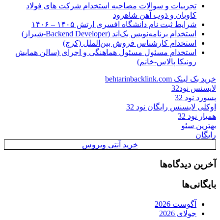
تجربیات و سوالات مصاحبه استخدام شرکت های فولاد
کاویان و ذوب آهن شاهرود
شرایط ثبت نام دانشگاه افسری ارتش ۱۴۰۵ – ۱۴۰۶
استخدام برنامه‌نویس بک‌اند (Backend Developer-شیراز)
استخدام کارشناس فروش بین‌الملل (کرج)
استخدام مسئول مسئول هماهنگی و اجرای (سالن همایش
رونیکا پالاس-خانم)
خرید بک لینک behtarinbacklink.com
لایسنس نود32
پسورد نود 32
اوکلی لایسنس رایگان نود 32
همیار نود 32
بهترین سئو
رایگان
خرید آنتی ویروس
آخرین دیدگاه‌ها
بایگانی‌ها
آگوست 2026
جولای 2026