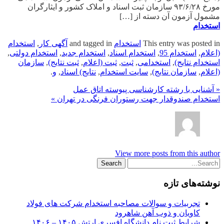
مورخ ۹۳/۶/۲۸ سازمان ثبت اسناد و املاک کشور و ایثارگران
مشمول آزمون آن دسته از […]
استخدام
This entry was posted in
استخدام
and tagged in
آگهی کار
,
استخدام
(اعلام
,
استخدام 95
,
استخدام اسناد
,
استخدام جدید
,
استخدام دولتی
,
استخدام نتایج)
,
استخدامی
,
ثبت
,
ثبت (اعلام
,
ثبت نتایج)
,
سازمان
(اعلام
,
سازمان نتایج)
,
سایت استخدام
,
نتایج) اسناد
,
و
.
« آشنایی با رشته کارشناسی پیوسته اتاق عمل
استخدام صندوقدار جهت رستوران فرنگی در تهران »
View more posts from this author
نوشته‌های تازه
تجربیات و سوالات مصاحبه استخدام شرکت های فولاد
کاویان و ذوب آهن شاهرود
شرایط ثبت نام دانشگاه افسری ارتش ۱۴۰۵ – ۱۴۰۶