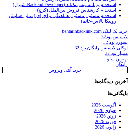
استخدام برنامه‌نویس بک‌اند (Backend Developer-شیراز)
استخدام کارشناس فروش بین‌الملل (کرج)
استخدام مسئول مسئول هماهنگی و اجرای (سالن همایش
رونیکا پالاس-خانم)
خرید بک لینک behtarinbacklink.com
لایسنس نود32
پسورد نود 32
اوکلی لایسنس رایگان نود 32
همیار نود 32
بهترین سئو
رایگان
خرید آنتی ویروس
آخرین دیدگاه‌ها
بایگانی‌ها
آگوست 2026
جولای 2026
ژوئن 2026
فوریه 2026
ژانویه 2026