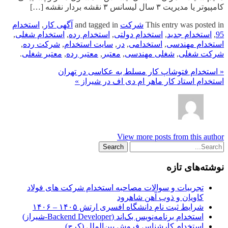
کامپیوتر یا مدیریت ۳ سال لیسانس ۳ نقشه بردار نقشه […]
This entry was posted in
شرکت
and tagged in
آگهی کار
,
استخدام
95
,
استخدام جدید
,
استخدام دولتی
,
استخدام رده
,
استخدام شغلی
,
استخدام مهندسی
,
استخدامی
,
در
,
سایت استخدام
,
شرکت رده
,
شرکت شغلی
,
شغلی مهندسی
,
معتبر
,
معتبر رده
,
معتبر شغلی
.
« استخدام فتوشاپ کار مسلط به عکاسی در تهران
استخدام استاد کار ماهر ام دی اف در شیراز »
View more posts from this author
نوشته‌های تازه
تجربیات و سوالات مصاحبه استخدام شرکت های فولاد
کاویان و ذوب آهن شاهرود
شرایط ثبت نام دانشگاه افسری ارتش ۱۴۰۵ – ۱۴۰۶
استخدام برنامه‌نویس بک‌اند (Backend Developer-شیراز)
استخدام کارشناس فروش بین‌الملل (کرج)