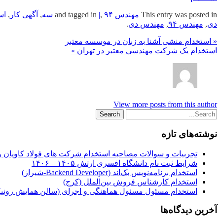
This entry was posted in
مهندس
and tagged in
۹۴ سه
,
|
,
آگهی کار
,
است
دی
,
مهندس ۹۴
,
مهندس دی
.
« استخدام منشی آشنا به زبان در موسسه معتبر
استخدام یک شرکت مهندسی معتبر در تهران »
View more posts from this author
نوشته‌های تازه
تجربیات و سوالات مصاحبه استخدام شرکت های فولاد کاویان 
شرایط ثبت نام دانشگاه افسری ارتش ۱۴۰۵ – ۱۴۰۶
استخدام برنامه‌نویس بک‌اند (Backend Developer-شیراز)
استخدام کارشناس فروش بین‌الملل (کرج)
استخدام مسئول مسئول هماهنگی و اجرای (سالن همایش رونیکا
آخرین دیدگاه‌ها