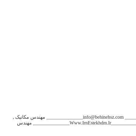
آگهی استخدام مهندس مکانیک در تهران به تعدادی مهندس مکانیک , طراحی جامدات و صنایع , نیازمندیم. info@behinehsz.com _______________Www.IrnEstekhdm.Ir_______________ مهندس مکانیک ,
گرایش حرارت و سیالات , حداقل ۲سال سابقه کار اجرایی , در پروژه های عمرانی-ساختمانی , مسلط به اتوکد , نیازمندیم ۴۴۱۵۳۹۹۰ _______________Www.IrnEstekhdm.Ir_______________ مهندس