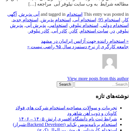
مطالعه شرایط به وب سایت نیلوفر آبی مراجعه […]
This entry was posted in
استخدام
and tagged in
آبی پذیرش
,
آگهی
کار
,
استخدام 95
,
استخدام آبی
,
استخدام پذیرش
,
استخدام جدید
,
استخدام دولتی
,
استخدام نیلوفر
,
استخدامی
,
پذیرش آبی
,
پذیرش
نیلوفر
,
در
,
سایت استخدام
,
کادر
,
کادر آبی
,
کادر نیلوفر
.
« استخدام راننده جهت آژانس ایرانیان در مشهد
جامعه کارگری از نرخ دستمزد سال ۹۵ راضی نیست »
View more posts from this author
نوشته‌های تازه
تجربیات و سوالات مصاحبه استخدام شرکت های فولاد
کاویان و ذوب آهن شاهرود
شرایط ثبت نام دانشگاه افسری ارتش ۱۴۰۵ – ۱۴۰۶
استخدام برنامه‌نویس بک‌اند (Backend Developer-شیراز)
استخدام کارشناس فروش بین‌الملل (کرج)