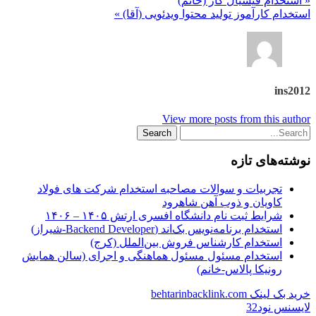
« استخدام فیشیال کار (خانم)
استخدام کارآموز تولید محتوا ویدئویی (آقا) »
ins2012
View more posts from this author
نوشته‌های تازه
تجربیات و سوالات مصاحبه استخدام شرکت های فولاد
کاویان و ذوب آهن شاهرود
شرایط ثبت نام دانشگاه افسری ارتش ۱۴۰۵ – ۱۴۰۶
استخدام برنامه‌نویس بک‌اند (Backend Developer-شیراز)
استخدام کارشناس فروش بین‌الملل (کرج)
استخدام مسئول مسئول هماهنگی و اجرای (سالن همایش
رونیکا پالاس-خانم)
خرید بک لینک behtarinbacklink.com
لایسنس نود32