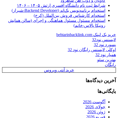
کاویان و ذوب آهن شاهرود
شرایط ثبت نام دانشگاه افسری ارتش ۱۴۰۵ – ۱۴۰۶
استخدام برنامه‌نویس بک‌اند (Backend Developer-شیراز)
استخدام کارشناس فروش بین‌الملل (کرج)
استخدام مسئول مسئول هماهنگی و اجرای (سالن همایش
رونیکا پالاس-خانم)
خرید بک لینک behtarinbacklink.com
لایسنس نود32
پسورد نود 32
اوکلی لایسنس رایگان نود 32
همیار نود 32
بهترین سئو
رایگان
خرید آنتی ویروس
آخرین دیدگاه‌ها
بایگانی‌ها
آگوست 2026
جولای 2026
ژوئن 2026
فوریه 2026