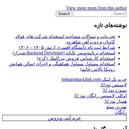
View more posts from this author
نوشته‌های تازه
تجربیات و سوالات مصاحبه استخدام شرکت های فولاد
کاویان و ذوب آهن شاهرود
شرایط ثبت نام دانشگاه افسری ارتش ۱۴۰۵ – ۱۴۰۶
استخدام برنامه‌نویس بک‌اند (Backend Developer-شیراز)
استخدام کارشناس فروش بین‌الملل (کرج)
استخدام مسئول مسئول هماهنگی و اجرای (سالن همایش
رونیکا پالاس-خانم)
خرید بک لینک behtarinbacklink.com
لایسنس نود32
پسورد نود 32
اوکلی لایسنس رایگان نود 32
همیار نود 32
بهترین سئو
رایگان
خرید آنتی ویروس