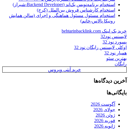
استخدام برنامه‌نویس بک‌اند (Backend Developer-شیراز)
استخدام کارشناس فروش بین‌الملل (کرج)
استخدام مسئول مسئول هماهنگی و اجرای (سالن همایش
رونیکا پالاس-خانم)
خرید بک لینک behtarinbacklink.com
لایسنس نود32
پسورد نود 32
اوکلی لایسنس رایگان نود 32
همیار نود 32
بهترین سئو
رایگان
خرید آنتی ویروس
آخرین دیدگاه‌ها
بایگانی‌ها
آگوست 2026
جولای 2026
ژوئن 2026
فوریه 2026
ژانویه 2026