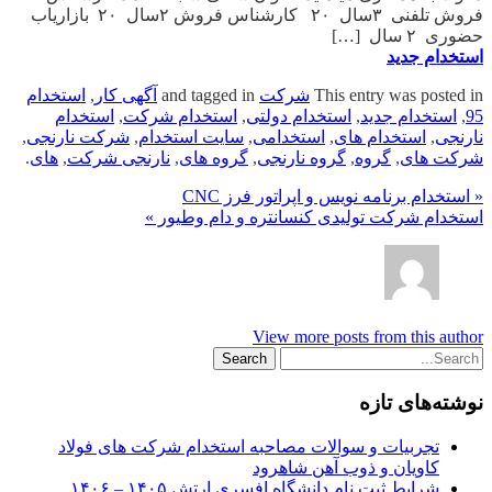
فروش تلفنی ۳سال ۲۰ کارشناس فروش ۲سال ۲۰ بازاریاب
حضوری ۲ سال […]
استخدام جدید
This entry was posted in
شرکت
and tagged in
آگهی کار
,
استخدام
95
,
استخدام جدید
,
استخدام دولتی
,
استخدام شرکت
,
استخدام
نارنجی
,
استخدام های
,
استخدامی
,
سایت استخدام
,
شرکت نارنجی
,
شرکت های
,
گروه
,
گروه نارنجی
,
گروه های
,
نارنجی شرکت
,
های
.
« استخدام برنامه نویس و اپراتور فرز CNC
استخدام شرکت تولیدی کنسانتره و دام وطیور »
View more posts from this author
نوشته‌های تازه
تجربیات و سوالات مصاحبه استخدام شرکت های فولاد
کاویان و ذوب آهن شاهرود
شرایط ثبت نام دانشگاه افسری ارتش ۱۴۰۵ – ۱۴۰۶