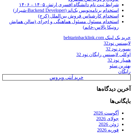
شرایط ثبت نام دانشگاه افسری ارتش ۱۴۰۵ – ۱۴۰۶
استخدام برنامه‌نویس بک‌اند (Backend Developer-شیراز)
استخدام کارشناس فروش بین‌الملل (کرج)
استخدام مسئول مسئول هماهنگی و اجرای (سالن همایش
رونیکا پالاس-خانم)
خرید بک لینک behtarinbacklink.com
لایسنس نود32
پسورد نود 32
اوکلی لایسنس رایگان نود 32
همیار نود 32
بهترین سئو
رایگان
خرید آنتی ویروس
آخرین دیدگاه‌ها
بایگانی‌ها
آگوست 2026
جولای 2026
ژوئن 2026
فوریه 2026