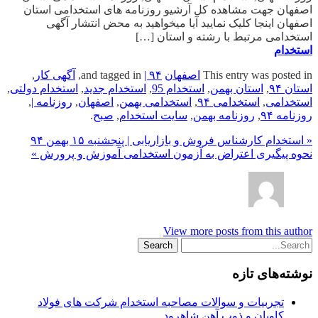
اصفهان جهت مشاهده کل آرشیو روزنامه های استخدامی استان
اصفهان اینجا کلیک نمایید آیا میخواهید به محض انتشار آگهی
استخدامی مرتبط با رشته و استان […]
استخدام
This entry was posted in
اصفهان
and tagged in
| ۹۴
,
آگهی کار
,
استان ۹۴
,
استان بهمن
,
استخدام 95
,
استخدام جدید
,
استخدام دولتی
,
استخدامی
,
استخدامی ۹۴
,
استخدامی بهمن
,
اصفهان
,
روزنامه |
,
روزنامه ۹۴
,
روزنامه بهمن
,
سایت استخدام
,
صبح
.
« استخدام کارشناس فروش و بازاریابی | پنجشنبه ۱۵ بهمن ۹۴
نحوه پیگیری اعتراض به آزمون استخدامی آموزش و پرورش »
View more posts from this author
نوشته‌های تازه
تجربیات و سوالات مصاحبه استخدام شرکت های فولاد
کاویان و ذوب آهن شاهرود