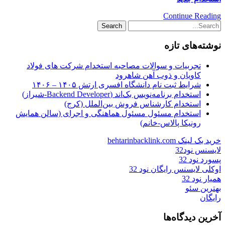
Continue Reading
نوشته‌های تازه
تجربیات و سوالات مصاحبه استخدام شرکت های فولاد
کاویان و ذوب آهن شاهرود
شرایط ثبت نام دانشگاه افسری ارتش ۱۴۰۵ – ۱۴۰۶
استخدام برنامه‌نویس بک‌اند (Backend Developer-شیراز)
استخدام کارشناس فروش بین‌الملل (کرج)
استخدام مسئول مسئول هماهنگی و اجرای (سالن همایش
رونیکا پالاس-خانم)
خرید بک لینک behtarinbacklink.com
لایسنس نود32
پسورد نود 32
اوکلی لایسنس رایگان نود 32
همیار نود 32
بهترین سئو
رایگان
آخرین دیدگاه‌ها