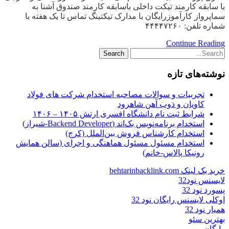
با سابقه کارمند تیکت داخلی باسابقه کارمند صندوق آشنا به
سماپرواز کارآموزرایگان با مدارک تیکتینگ تماس تا یک هفته با
شماره تلفن: ۴۴۴۴۷۲۶۰
Continue Reading
نوشته‌های تازه
تجربیات و سوالات مصاحبه استخدام شرکت های فولاد
کاویان و ذوب آهن شاهرود
شرایط ثبت نام دانشگاه افسری ارتش ۱۴۰۵ – ۱۴۰۶
استخدام برنامه‌نویس بک‌اند (Backend Developer-شیراز)
استخدام کارشناس فروش بین‌الملل (کرج)
استخدام مسئول مسئول هماهنگی و اجرای (سالن همایش
رونیکا پالاس-خانم)
خرید بک لینک behtarinbacklink.com
لایسنس نود32
پسورد نود 32
اوکلی لایسنس رایگان نود 32
همیار نود 32
بهترین سئو
رایگان