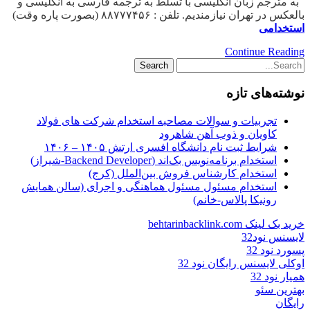
به مترجم زبان انگلیسی با تسلط به ترجمه فارسی به انگلیسی و
بالعکس در تهران نیازمندیم. تلفن : ۸۸۷۷۷۴۵۶ (بصورت پاره وقت)
استخدامی
Continue Reading
نوشته‌های تازه
تجربیات و سوالات مصاحبه استخدام شرکت های فولاد
کاویان و ذوب آهن شاهرود
شرایط ثبت نام دانشگاه افسری ارتش ۱۴۰۵ – ۱۴۰۶
استخدام برنامه‌نویس بک‌اند (Backend Developer-شیراز)
استخدام کارشناس فروش بین‌الملل (کرج)
استخدام مسئول مسئول هماهنگی و اجرای (سالن همایش
رونیکا پالاس-خانم)
خرید بک لینک behtarinbacklink.com
لایسنس نود32
پسورد نود 32
اوکلی لایسنس رایگان نود 32
همیار نود 32
بهترین سئو
رایگان