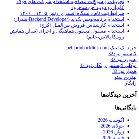
تجربیات و سوالات مصاحبه استخدام شرکت های فولاد
کاویان و ذوب آهن شاهرود
شرایط ثبت نام دانشگاه افسری ارتش ۱۴۰۵ – ۱۴۰۶
استخدام برنامه‌نویس بک‌اند (Backend Developer-شیراز)
استخدام کارشناس فروش بین‌الملل (کرج)
استخدام مسئول مسئول هماهنگی و اجرای (سالن همایش
رونیکا پالاس-خانم)
خرید بک لینک behtarinbacklink.com
لایسنس نود32
پسورد نود 32
اوکلی لایسنس رایگان نود 32
همیار نود 32
بهترین سئو
رایگان
آخرین دیدگاه‌ها
بایگانی‌ها
آگوست 2026
جولای 2026
ژوئن 2026
فوریه 2026