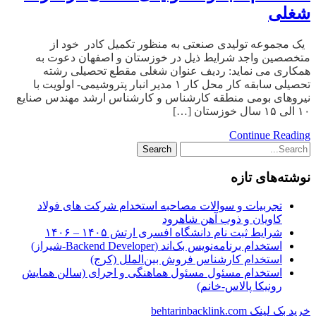
شغلی
یک مجموعه تولیدی صنعتی به منظور تکمیل کادر خود از
متخصصین واجد شرایط ذیل در خوزستان و اصفهان دعوت به
همکاری می نماید: ردیف عنوان شغلی مقطع تحصیلی رشته
تحصیلی سابقه کار محل کار ۱ مدیر انبار پتروشیمی- اولویت با
نیروهای بومی منطقه کارشناس و کارشناس ارشد مهندس صنایع
۱۰ الی ۱۵ سال خوزستان […]
Continue Reading
نوشته‌های تازه
تجربیات و سوالات مصاحبه استخدام شرکت های فولاد
کاویان و ذوب آهن شاهرود
شرایط ثبت نام دانشگاه افسری ارتش ۱۴۰۵ – ۱۴۰۶
استخدام برنامه‌نویس بک‌اند (Backend Developer-شیراز)
استخدام کارشناس فروش بین‌الملل (کرج)
استخدام مسئول مسئول هماهنگی و اجرای (سالن همایش
رونیکا پالاس-خانم)
خرید بک لینک behtarinbacklink.com