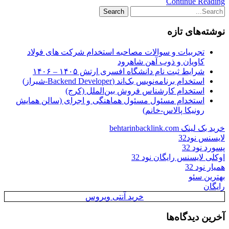
Continue Reading
نوشته‌های تازه
تجربیات و سوالات مصاحبه استخدام شرکت های فولاد
کاویان و ذوب آهن شاهرود
شرایط ثبت نام دانشگاه افسری ارتش ۱۴۰۵ – ۱۴۰۶
استخدام برنامه‌نویس بک‌اند (Backend Developer-شیراز)
استخدام کارشناس فروش بین‌الملل (کرج)
استخدام مسئول مسئول هماهنگی و اجرای (سالن همایش
رونیکا پالاس-خانم)
خرید بک لینک behtarinbacklink.com
لایسنس نود32
پسورد نود 32
اوکلی لایسنس رایگان نود 32
همیار نود 32
بهترین سئو
رایگان
خرید آنتی ویروس
آخرین دیدگاه‌ها